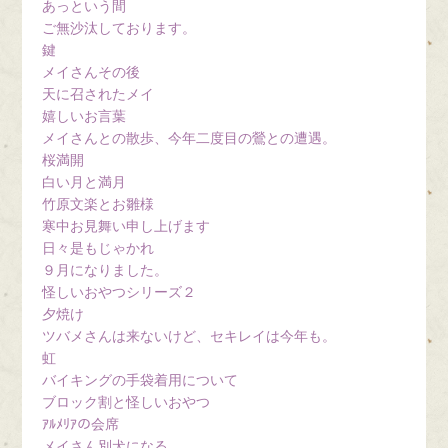
あっという間
ご無沙汰しております。
鍵
メイさんその後
天に召されたメイ
嬉しいお言葉
メイさんとの散歩、今年二度目の鶯との遭遇。
桜満開
白い月と満月
竹原文楽とお雛様
寒中お見舞い申し上げます
日々是もじゃかれ
９月になりました。
怪しいおやつシリーズ２
夕焼け
ツバメさんは来ないけど、セキレイは今年も。
虹
バイキングの手袋着用について
ブロック割と怪しいおやつ
ｱﾙﾒﾘｱの会席
メイさん別犬になる