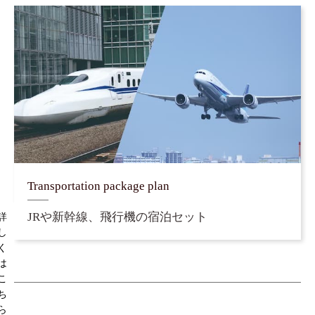
Transportation package plan
JRや新幹線、⾶⾏機の宿泊セット
詳
し
く
は
こ
ち
ら