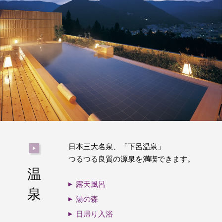
日本三大名泉、「下呂温泉」
つるつる良質の源泉を満喫できます。
温
露天風呂
泉
湯の森
日帰り入浴