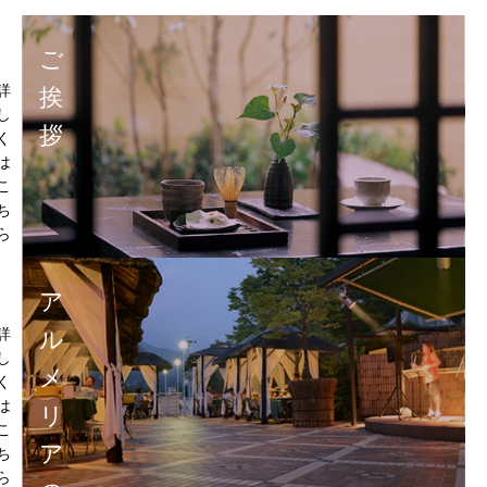
ご
詳
挨
し
拶
く
は
こ
ち
ら
ア
詳
ル
し
メ
く
は
リ
こ
ア
ち
ら