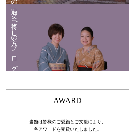
の
過
女
ご
将
し
の
方
ブ
ロ
グ
AWARD
当館は皆様のご愛顧とご支援により、
各アワードを受賞いたしました。