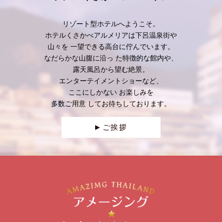
リゾート型ホテルへようこそ。
ホテルくさかべアルメリアは下呂温泉街や
山々を
一望できる高台に佇んでいます。
なだらかな山腹に沿っ た特徴的な館内や、
露天風呂から望む絶景。
エンターテイメントショーなど、
ここにしかない
お楽しみを
多数ご用意 してお待ちしております。
ご挨拶