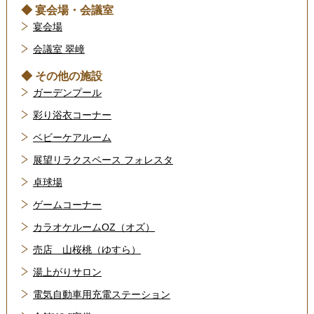
◆ 宴会場・会議室
宴会場
会議室 翠嶂
◆ その他の施設
ガーデンプール
彩り浴衣コーナー
ベビーケアルーム
展望リラクスペース フォレスタ
卓球場
ゲームコーナー
カラオケルームOZ（オズ）
売店 山桜桃（ゆすら）
湯上がりサロン
電気自動車用充電ステーション