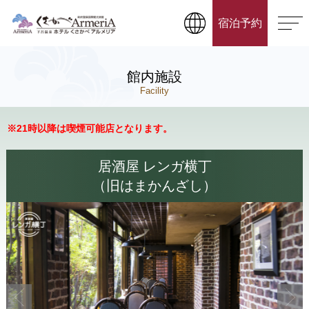
宿泊予約
館内施設
Facility
※21時以降は喫煙可能店となります。
居酒屋 レンガ横丁
（旧はまかんざし）