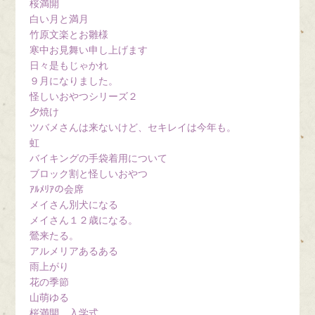
桜満開
白い月と満月
竹原文楽とお雛様
寒中お見舞い申し上げます
日々是もじゃかれ
９月になりました。
怪しいおやつシリーズ２
夕焼け
ツバメさんは来ないけど、セキレイは今年も。
虹
バイキングの手袋着用について
ブロック割と怪しいおやつ
ｱﾙﾒﾘｱの会席
メイさん別犬になる
メイさん１２歳になる。
鶯来たる。
アルメリアあるある
雨上がり
花の季節
山萌ゆる
桜満開、入学式