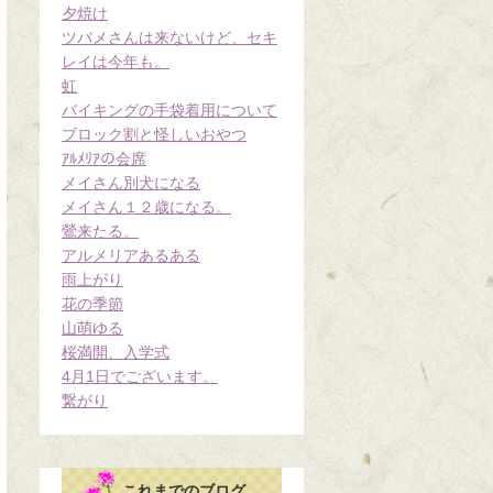
夕焼け
ツバメさんは来ないけど、セキ
レイは今年も。
虹
バイキングの手袋着用について
ブロック割と怪しいおやつ
ｱﾙﾒﾘｱの会席
メイさん別犬になる
メイさん１２歳になる。
鶯来たる。
アルメリアあるある
雨上がり
花の季節
山萌ゆる
桜満開、入学式
4月1日でございます。
繋がり
これまでのブログ