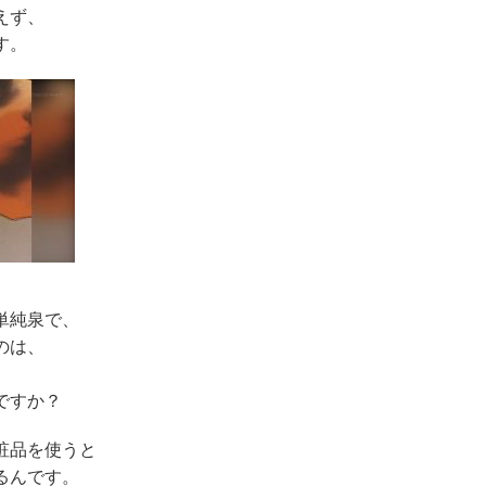
えず、
す。
単純泉で、
のは、
ですか？
粧品を使うと
るんです。