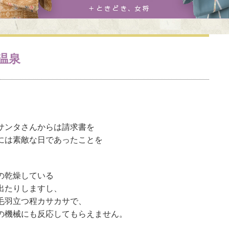
温泉
サンタさんからは請求書を
には素敵な日であったことを
の乾燥している
出たりしますし、
毛羽立つ程カサカサで、
の機械にも反応してもらえません。