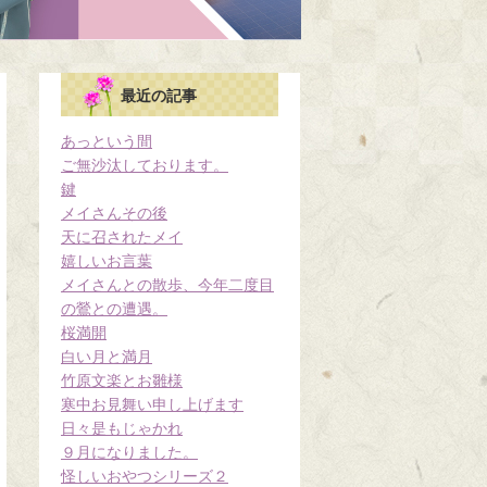
最近の記事
あっという間
ご無沙汰しております。
鍵
メイさんその後
天に召されたメイ
嬉しいお言葉
メイさんとの散歩、今年二度目
の鶯との遭遇。
桜満開
白い月と満月
竹原文楽とお雛様
寒中お見舞い申し上げます
日々是もじゃかれ
９月になりました。
怪しいおやつシリーズ２