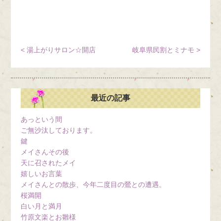
< 湯上がりサロン☆開店
岐阜県民割とミナモ >
最近の記事
あっという間
ご無沙汰しております。
鍵
メイさんその後
天に召されたメイ
嬉しいお言葉
メイさんとの散歩、今年二度目の鶯との遭遇。
桜満開
白い月と満月
竹原文楽とお雛様