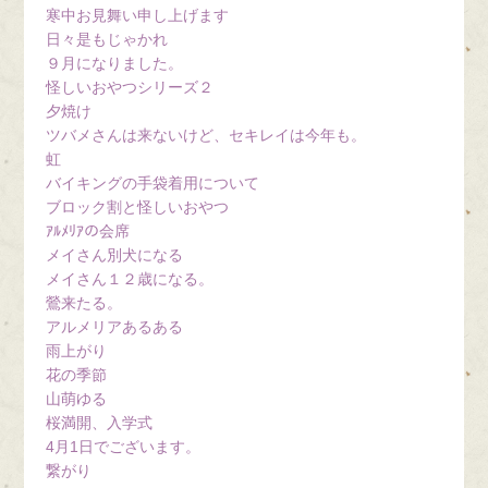
寒中お見舞い申し上げます
日々是もじゃかれ
９月になりました。
怪しいおやつシリーズ２
夕焼け
ツバメさんは来ないけど、セキレイは今年も。
虹
バイキングの手袋着用について
ブロック割と怪しいおやつ
ｱﾙﾒﾘｱの会席
メイさん別犬になる
メイさん１２歳になる。
鶯来たる。
アルメリアあるある
雨上がり
花の季節
山萌ゆる
桜満開、入学式
4月1日でございます。
繋がり