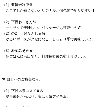
（1）亜留米利亜🍪
ここでしか買えないオリジナル。個包装で配りやすい！！
（2）下呂わっさん🐾
サクサクで美味しい。パッケージも可愛いの💕
（2）の2 下呂なんしぇ😆
ゆるいポーズがクセになる。しっとり系で美味しいよ。
（3）朴葉みそ🍚🔥
朝ごはんにも出てた、料理長監修の宿オリジナル。
💗 自分へのご褒美なら、
（1）下呂温泉コスメ🧴♨️
温泉成分たっぷり。実は人気アイテム。