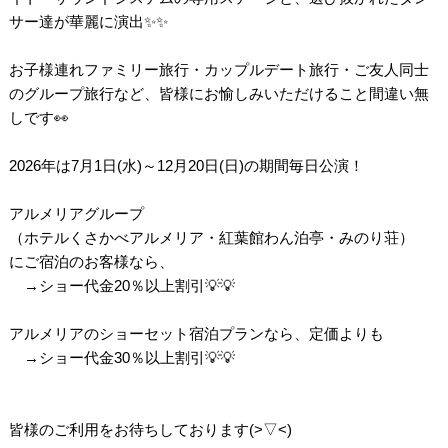
サー達が華麗に演出✨✨
お子様連れファミリー旅行・カップルデート旅行・ご友人同士
のグループ旅行など、皆様にお愉しみいただけること間違い無
しです👀
2026年は7月1日(水)～12月20日(日)の期間毎日公演！
アルメリアグループ
（ホテルくさかべアルメリア・紅葉館わん泊亭・みのり荘）
にご宿泊のお客様なら、
→ショー代金20％以上割引💡💡
アルメリアのショーセット宿泊プランなら、定価よりも
→ショー代金30％以上割引💡💡
皆様のご利用をお待ちしております(>▽<)