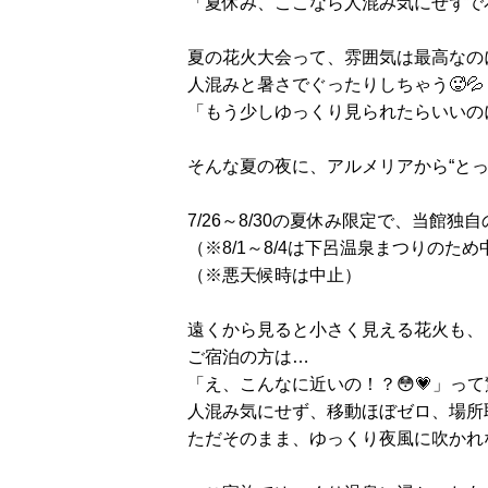
「夏休み、ここなら人混み気にせずで
夏の花火大会って、雰囲気は最高なの
人混みと暑さでぐったりしちゃう🥵💦
「もう少しゆっくり見られたらいいの
そんな夏の夜に、アルメリアから“とって
7/26～8/30の夏休み限定で、当館独
（※8/1～8/4は下呂温泉まつりのため
（※悪天候時は中止）
遠くから見ると小さく見える花火も、
ご宿泊の方は…
「え、こんなに近いの！？😳💗」っ
人混み気にせず、移動ほぼゼロ、場所
ただそのまま、ゆっくり夜風に吹かれ