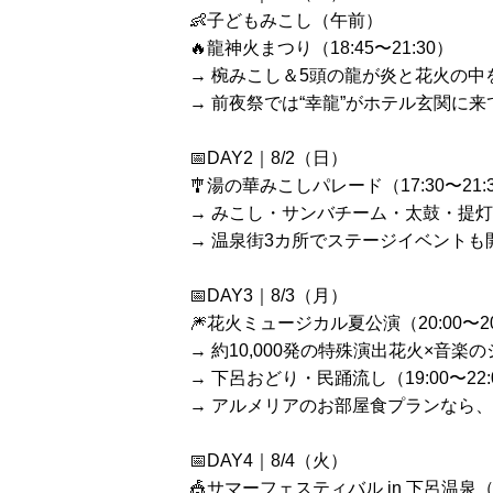
👶子どもみこし（午前）
🔥龍神火まつり（18:45〜21:30）
→ 椀みこし＆5頭の龍が炎と花火の中
→ 前夜祭では“幸龍”がホテル玄関に来て
📅DAY2｜8/2（日）
🎐湯の華みこしパレード（17:30〜21:
→ みこし・サンバチーム・太鼓・提灯
→ 温泉街3カ所でステージイベントも開
📅DAY3｜8/3（月）
🎆花火ミュージカル夏公演（20:00〜20
→ 約10,000発の特殊演出花火×音楽
→ 下呂おどり・民踊流し（19:00〜22:
→ アルメリアのお部屋食プランなら、食
📅DAY4｜8/4（火）
🎪サマーフェスティバル in 下呂温泉（15