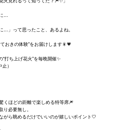
花火見れるって知ってた？🎆✨」
に…
に…」って思ったこと、あるよね。
おきの体験”をお届けします🎇💗
自の“打ち上げ花火”を毎晩開催✨
中止）
て驚くほどの距離で楽しめる特等席🎆
取り必要無し。
ながら眺めるだけでいいのが嬉しいポイント🤍