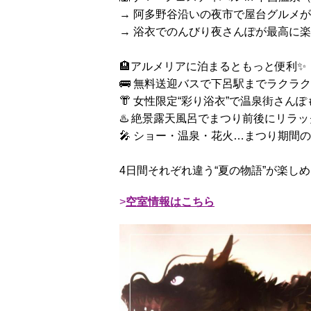
→ 阿多野谷沿いの夜市で屋台グルメがず
→ 浴衣でのんびり夜さんぽが最高に楽し
🏨アルメリアに泊まるともっと便利✨
🚌 無料送迎バスで下呂駅までラクラ
👘 女性限定“彩り浴衣”で温泉街さん
♨️ 絶景露天風呂でまつり前後にリラッ
🎤 ショー・温泉・花火…まつり期間
4日間それぞれ違う“夏の物語”が楽しめ
空室情報はこちら