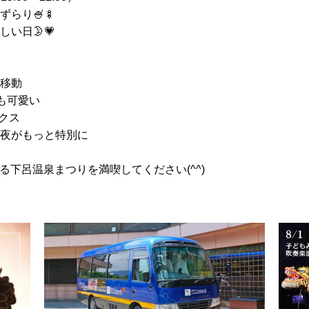
らり🍧🍢
い日🌛💗
ク移動
ぽも可愛い
クス
の夜がもっと特別に
る下呂温泉まつりを満喫してください(^^)