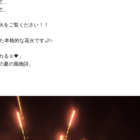
と、
と、
火をご覧ください！！
た本格的な花火です🌙✨
る☺️💗」
の夏の風物詩。