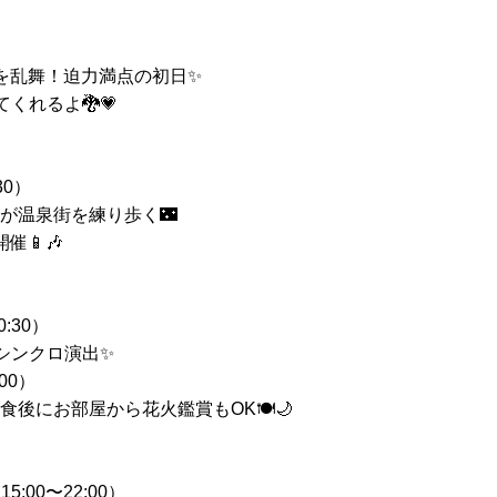
を乱舞！迫力満点の初日✨
くれるよ🐉💗
30）
が温泉街を練り歩く🌃
催📱🎶
:30）
のシンクロ演出✨
00）
後にお部屋から花火鑑賞もOK🍽️🌙
:00〜22:00）