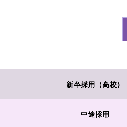
情報に含まれる氏名、生
貌、指紋、声紋にかかる
（個人識別情報）を指し
第2条（個人情報の収集
当社は、ユーザーが利用
ットカード番号、運転免
新卒採用（高校）
でなされたユーザーの個
信先などを含みます。以
中途採用
第3条（個人情報を収集