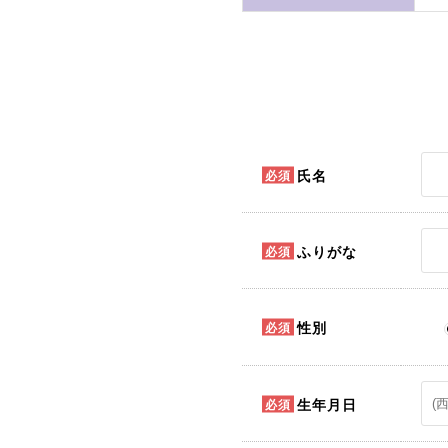
氏名
ふりがな
性別
生年月日