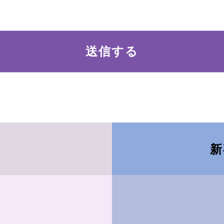
年月日、住所、電話番号、連絡先その他の記述等により特定の個人
データ、及び健康保険証の保険者番号などの当該情報単体から特定
ます。
方法）
登録をする際に氏名、生年月日、住所、電話番号、メールアドレス
許証番号などの個人情報をお尋ねすることがあります。また、ユー
人情報を含む取引記録や決済に関する情報を、当社の提携先（情報
新
下、｢提携先｣といいます。）などから収集することがあります。
・利用する目的）