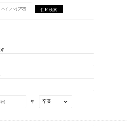
住所検索
校名
部
年