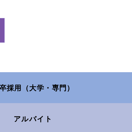
を識別できる情報及び容
の個人を識別できる情報
、銀行口座番号、クレジ
ザーと提携先などとの間
提供元、広告主、広告配
卒採用（大学・専門）
アルバイト