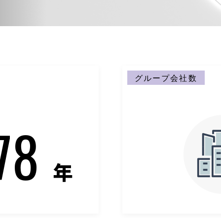
グループ会社数
78
年