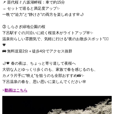
📌 苗代桜 ⇄ 八坂湖畔桜：車で約15分
→ セットで巡ると満足度アップ✨
一晩で“迫力”と“静けさ”の両方を楽しめます🌸🌙
③ しらさぎ緑地公園の桜
下呂駅すぐの川沿いに続く桜並木がライトアップ🌸✨
温泉街らしい雰囲気で、気軽に行ける“夜のお散歩スポット”🚶‍♀️
💗
🚌 無料送迎2分＋徒歩4分でアクセス抜群
🌙💗 春の夜は、ちょっと寄り道して夜桜へ
大切な人とゆっくり歩くのも、家族で春を感じるのも、
カメラ片手に“映え”を狙うのも全部おすすめ📸✨
下呂温泉の春を、思い思いに楽しんでください🌸
動画はこちら