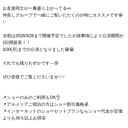
お友達同士が一番盛り上がってる👀
仲良しグループで一緒にご覧いただくのが特にオススメです🤩
✨
当初は2026/3/28まで開催予定でしたが諸事情により公演期間が
2日間延長！！
3/30(月)までの公演となりました😁😁
それでも残りわずかです～😢
ぜひ皆様でご覧くださいませ✨✨
📌ショーのみのご利用もOK👌
📌アルメリアご宿泊の方はショー割引価格💰
📌インターネットのショーセットプランならショー代金が定価
よりも30％以上お得😮