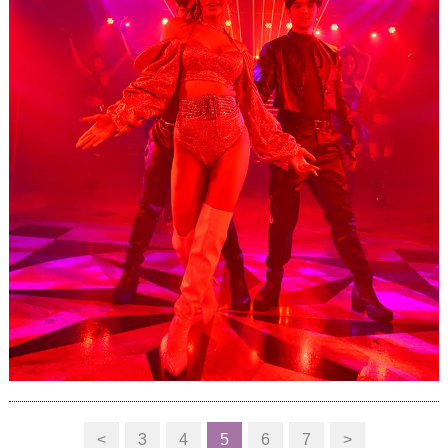
<
3
4
5
6
7
>