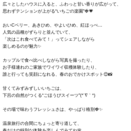
広々としたハウスに入ると、ふわっと甘い香りが広がって、
思わずテンションが上がる“いちごの楽園”🍓💗
おいCベリー、あきひめ、やよいひめ、紅ほっぺ…
人気の品種がずらりと並んでいて、
「次はこれ食べてみて！」ってシェアしながら
楽しめるのが魅力✨
カップルで食べ比べしながら写真を撮ったり、
お子様連れのご家族でワイワイ収穫体験したり、
誰と行っても笑顔になれる、春のおでかけスポット😊📸
甘くてみずみずしいいちごは、
下呂の自然がつくる“ごほうびスイーツ”(*´∇｀*)
その場で味わうフレッシュさは、やっぱり格別🍓✨
温泉旅行の合間にちょっと寄り道して、
春だけの特別な体験を楽しんでみてね🌸