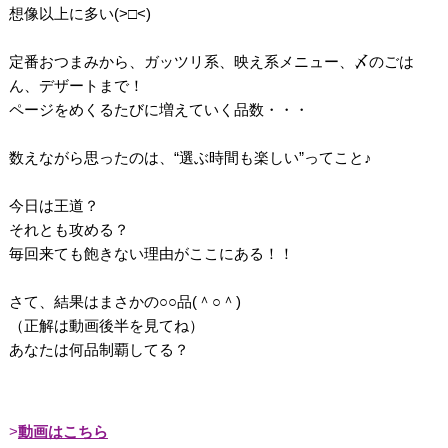
想像以上に多い(>□<)
定番おつまみから、ガッツリ系、映え系メニュー、〆のごは
ん、デザートまで！
ページをめくるたびに増えていく品数・・・
数えながら思ったのは、“選ぶ時間も楽しい”ってこと♪
今日は王道？
それとも攻める？
毎回来ても飽きない理由がここにある！！
さて、結果はまさかの○○品(＾○＾)
（正解は動画後半を見てね）
あなたは何品制覇してる？
動画はこちら