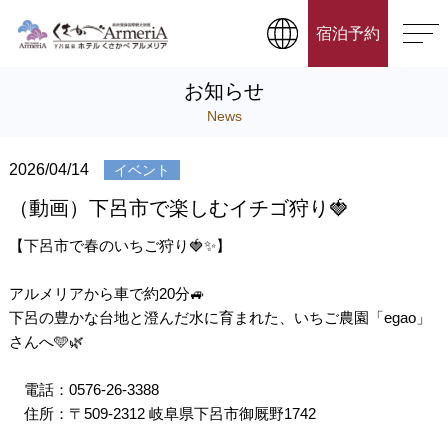
宿泊予約
お知らせ
News
2026/04/14
イベント
（動画）下呂市で楽しむイチゴ狩り🍓
【下呂市で春のいちご狩り🍓✨】
アルメリアから車で約20分🚙
下呂の豊かな台地と澄んだ水に育まれた、いちご農園「egao」
さんへ🩵🌿
電話：0576-26-3388
住所：〒509-2312 岐阜県下呂市御厩野1742