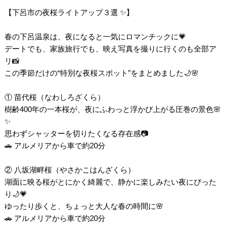
【下呂市の夜桜ライトアップ３選 ✨】
春の下呂温泉は、夜になると一気にロマンチックに💗
デートでも、家族旅行でも、映え写真を撮りに行くのも全部ア
リ📸
この季節だけの“特別な夜桜スポット”をまとめました🌙🌸
① 苗代桜（なわしろざくら）
樹齢400年の一本桜が、夜にふわっと浮かび上がる圧巻の景色🌸
✨
思わずシャッターを切りたくなる存在感📷
🚗 アルメリアから車で約20分
② 八坂湖畔桜（やさかこはんざくら）
湖面に映る桜がとにかく綺麗で、静かに楽しみたい夜にぴった
り🌙💗
ゆったり歩くと、ちょっと大人な春の時間に🌸
🚗 アルメリアから車で約20分