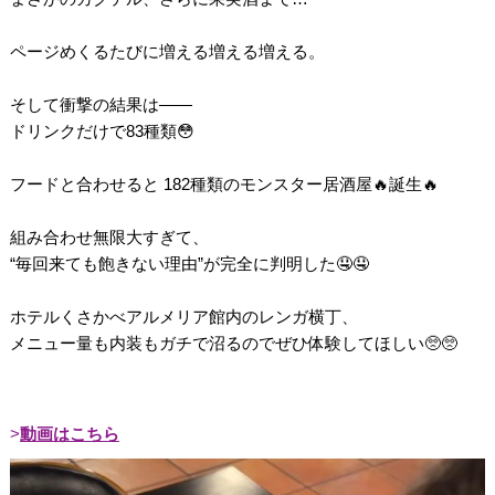
ページめくるたびに増える増える増える。
そして衝撃の結果は――
ドリンクだけで83種類😳
フードと合わせると 182種類のモンスター居酒屋🔥誕生🔥
組み合わせ無限大すぎて、
“毎回来ても飽きない理由”が完全に判明した🤤🤤
ホテルくさかべアルメリア館内のレンガ横丁、
メニュー量も内装もガチで沼るのでぜひ体験してほしい🥺🥺
動画はこちら