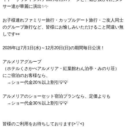
サー達が華麗に演出✨✨
お子様連れファミリー旅行・カップルデート旅行・ご友人同士
のグループ旅行など、皆様にお愉しみいただけること間違い無
しです👀
2026年は7月1日(水)～12月20日(日)の期間毎日公演！
アルメリアグループ
（ホテルくさかべアルメリア・紅葉館わん泊亭・みのり荘）
にご宿泊のお客様なら、
→ショー代金20％以上割引💡💡
アルメリアのショーセット宿泊プランなら、定価よりも
→ショー代金30％以上割引💡💡
皆様のご利用をお待ちしております(>▽<)