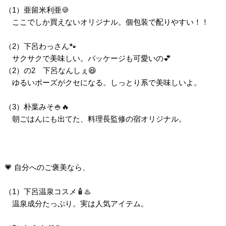
（1）亜留米利亜🍪
ここでしか買えないオリジナル。個包装で配りやすい！！
（2）下呂わっさん🐾
サクサクで美味しい。パッケージも可愛いの💕
（2）の2 下呂なんしぇ😆
ゆるいポーズがクセになる。しっとり系で美味しいよ。
（3）朴葉みそ🍚🔥
朝ごはんにも出てた、料理長監修の宿オリジナル。
💗 自分へのご褒美なら、
（1）下呂温泉コスメ🧴♨️
温泉成分たっぷり。実は人気アイテム。