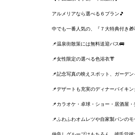
アルメリアなら選べる６プラン🎵
中でも一番人気の、『７大特典付き🎁
📌温泉街散策には無料送迎バス🚌
📌女性限定の選べる色浴衣👘
📌記念写真の映えスポット、ガーデン
📌デザートも充実のディナーバイキング
📌カラオケ・卓球・ショー・居酒屋・
📌ふわふわオムレツや自家製パンのモ
仲良しグループはもちろん、彼氏💛