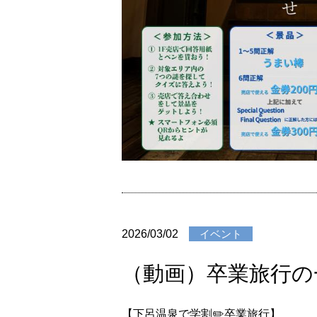
2026/03/02
イベント
（動画）卒業旅行の
【下呂温泉で学割✏️卒業旅行】