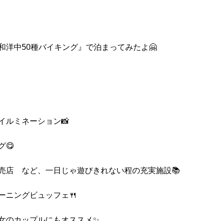
和洋中50種バイキング』で泊まってみたよ🤗
イルミネーション📸
😋
売店 など、一日じゃ遊びきれない程の充実施設📚
ーニングビュッフェ🍴
彼女のカップルにもオススメ✨