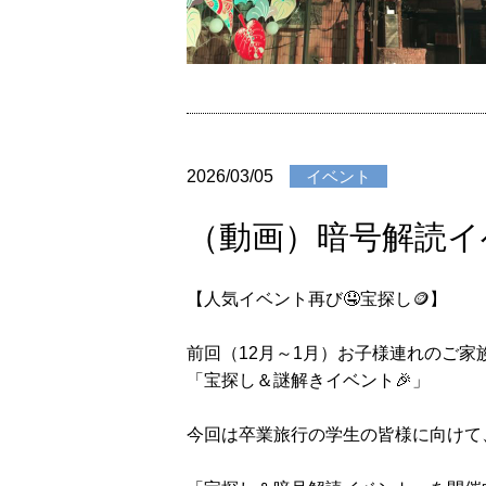
2026/03/05
イベント
（動画）暗号解読イ
【人気イベント再び🤤宝探し🪙】
前回（12月～1月）お子様連れのご家
「宝探し＆謎解きイベント🎉」
今回は卒業旅行の学生の皆様に向けて、難