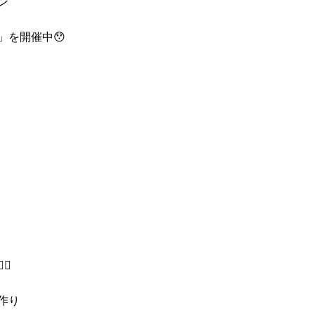
ン
」を開催中😯
♀️
作り