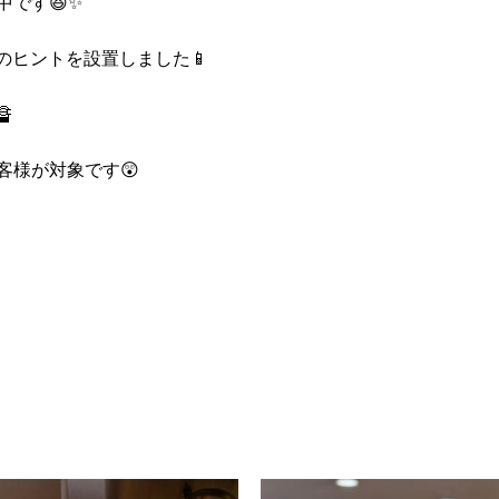
です😆✨
のヒントを設置しました📱

客様が対象です😲