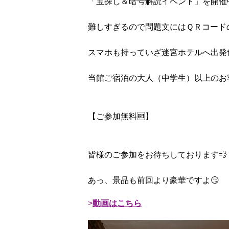
「宝探し＆暗号解読イベント」を開催中
難しすぎるので問題文にはＱＲコード
スマホも持っていざ迷宮ホテルへ出発
当館ご宿泊の大人（中学生）以上のお
【ご参加無料🆓】
皆様のご参加をお待ちしております💨
あっ、景品も前回より豪華ですよ😏
動画はこちら