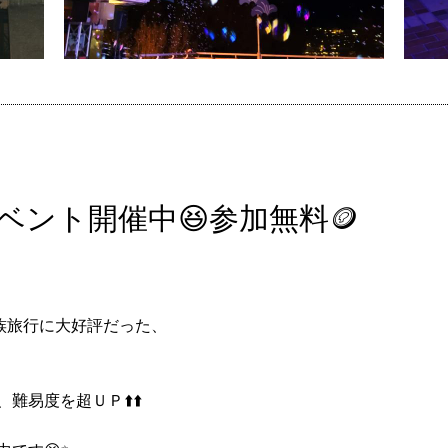
ベント開催中😆参加無料🪙
族旅行に大好評だった、
易度を超ＵＰ⬆️⬆️