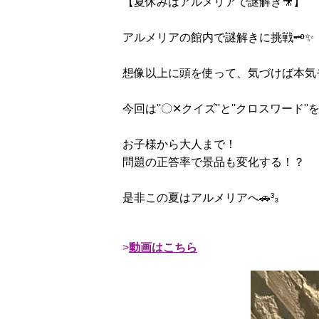
【夏休みはアルメリアで謎解き🎥】
アルメリアの館内で謎解きに挑戦🗝️✨
想像以上に頭を使って、気づけば本気
今回は''〇‪✕‬‪‪クイズ''と''クロスワード
お子様から大人まで！
問題の正答率で景品も変化する！？
是非この夏はアルメリアへ🚗³₃
動画はこちら