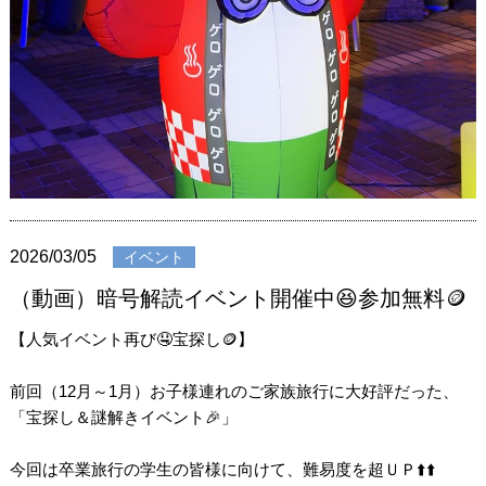
2026/03/05
イベント
（動画）暗号解読イベント開催中😆参加無料🪙
【人気イベント再び🤤宝探し🪙】
前回（12月～1月）お子様連れのご家族旅行に大好評だった、
「宝探し＆謎解きイベント🎉」
今回は卒業旅行の学生の皆様に向けて、難易度を超ＵＰ⬆️⬆️