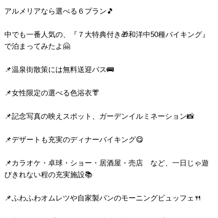
アルメリアなら選べる６プラン🎵
中でも一番人気の、『７大特典付き🎁和洋中50種バイキング』
で泊まってみたよ🤗
📌温泉街散策には無料送迎バス🚌
📌女性限定の選べる色浴衣👘
📌記念写真の映えスポット、ガーデンイルミネーション📸
📌デザートも充実のディナーバイキング😋
📌カラオケ・卓球・ショー・居酒屋・売店 など、一日じゃ遊
びきれない程の充実施設📚
📌ふわふわオムレツや自家製パンのモーニングビュッフェ🍴