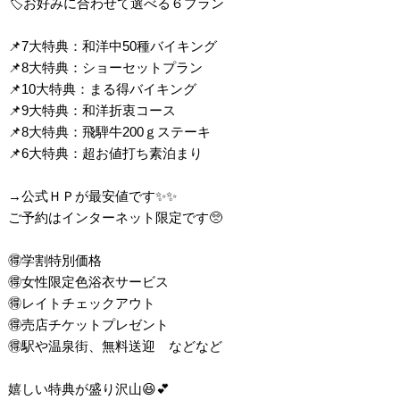
🏷️お好みに合わせて選べる６プラン
📌7大特典：和洋中50種バイキング
📌8大特典：ショーセットプラン
📌10大特典：まる得バイキング
📌9大特典：和洋折衷コース
📌8大特典：飛騨牛200ｇステーキ
📌6大特典：超お値打ち素泊まり
→公式ＨＰが最安値です✨✨
ご予約はインターネット限定です🥺
🉐学割特別価格
🉐女性限定色浴衣サービス
🉐レイトチェックアウト
🉐売店チケットプレゼント
🉐駅や温泉街、無料送迎 などなど
嬉しい特典が盛り沢山😆💕