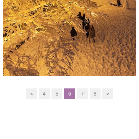
<
4
5
6
7
8
>