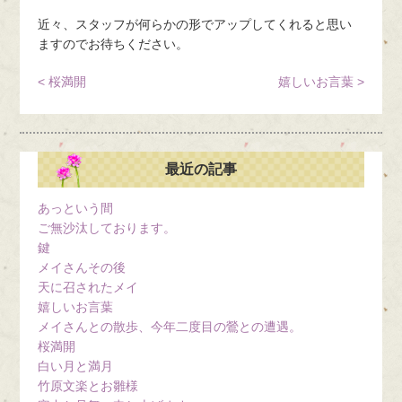
近々、スタッフが何らかの形でアップしてくれると思い
ますのでお待ちください。
< 桜満開
嬉しいお言葉 >
最近の記事
あっという間
ご無沙汰しております。
鍵
メイさんその後
天に召されたメイ
嬉しいお言葉
メイさんとの散歩、今年二度目の鶯との遭遇。
桜満開
白い月と満月
竹原文楽とお雛様