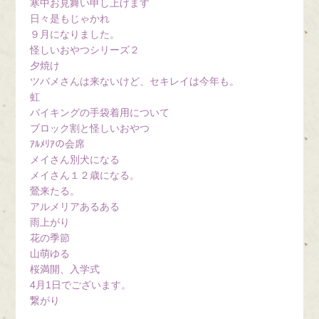
寒中お見舞い申し上げます
日々是もじゃかれ
９月になりました。
怪しいおやつシリーズ２
夕焼け
ツバメさんは来ないけど、セキレイは今年も。
虹
バイキングの手袋着用について
ブロック割と怪しいおやつ
ｱﾙﾒﾘｱの会席
メイさん別犬になる
メイさん１２歳になる。
鶯来たる。
アルメリアあるある
雨上がり
花の季節
山萌ゆる
桜満開、入学式
4月1日でございます。
繋がり