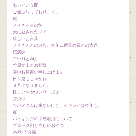
あっという間
ご無沙汰しております。
鍵
メイさんその後
天に召されたメイ
嬉しいお言葉
メイさんとの散歩、今年二度目の鶯との遭遇。
桜満開
白い月と満月
竹原文楽とお雛様
寒中お見舞い申し上げます
日々是もじゃかれ
９月になりました。
怪しいおやつシリーズ２
夕焼け
ツバメさんは来ないけど、セキレイは今年も。
虹
バイキングの手袋着用について
ブロック割と怪しいおやつ
ｱﾙﾒﾘｱの会席