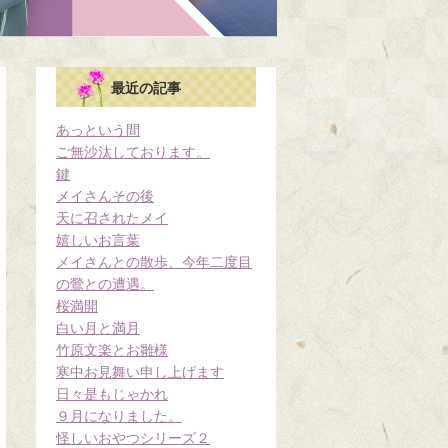
最近の記事
あっという間
ご無沙汰しております。
鍵
メイさんその後
天に召されたメイ
嬉しいお言葉
メイさんとの散歩、今年二度目
の鶯との遭遇。
桜満開
白い月と満月
竹原文楽とお雛様
寒中お見舞い申し上げます
日々是もじゃかれ
９月になりました。
怪しいおやつシリーズ２