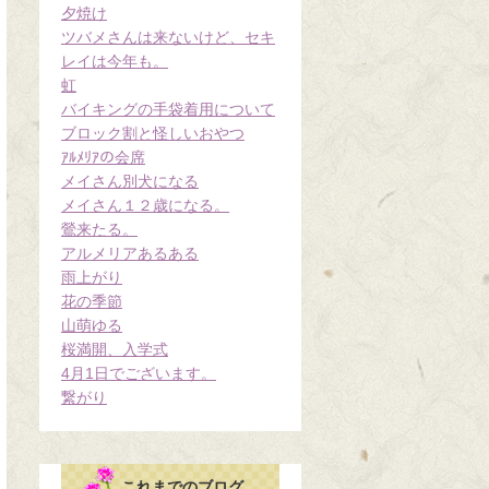
夕焼け
ツバメさんは来ないけど、セキ
レイは今年も。
虹
バイキングの手袋着用について
ブロック割と怪しいおやつ
ｱﾙﾒﾘｱの会席
メイさん別犬になる
メイさん１２歳になる。
鶯来たる。
アルメリアあるある
雨上がり
花の季節
山萌ゆる
桜満開、入学式
4月1日でございます。
繋がり
これまでのブログ